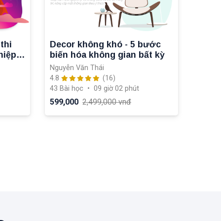
thi
Decor không khó - 5 bước
hiệp
biến hóa không gian bất kỳ
Nguyễn Văn Thái
4.8
(16)
43 Bài học
•
09 giờ 02 phút
599,000
2,499,000 vnđ