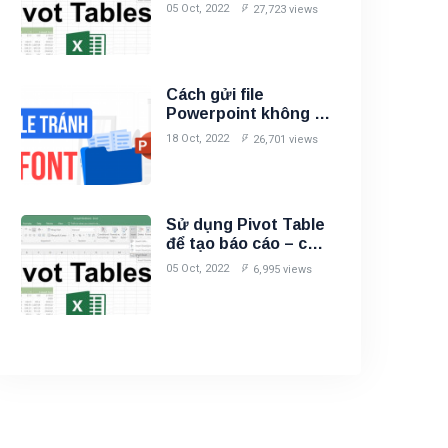
liệu
05 Oct, 2022
27,723 views
Cách gửi file
Powerpoint không bị
lỗi Font
18 Oct, 2022
26,701 views
Sử dụng Pivot Table
để tạo báo cáo – chỉ
bằng cách kéo thả
05 Oct, 2022
6,995 views