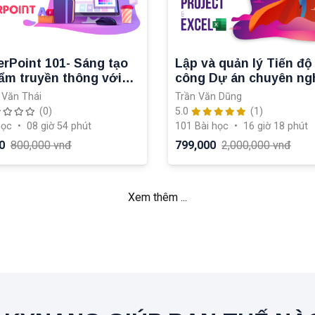
rPoint 101- Sáng tạo
Lập và quản lý Tiến độ 
ẩm truyền thông với
công Dự án chuyên ng
point
với MS Project + Excel
 Văn Thái
Trần Văn Dũng
(0)
5.0
(1)
học
•
08 giờ 54 phút
101 Bài học
•
16 giờ 18 phút
0
800,000 vnđ
799,000
2,000,000 vnđ
Xem thêm ...