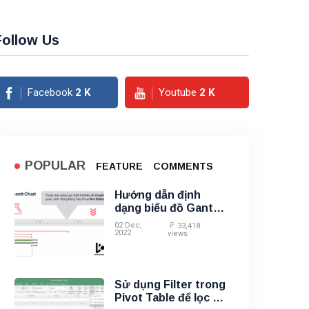
Follow Us
Facebook
2
K
Youtube
2
K
POPULAR
FEATURE
COMMENTS
Hướng dẫn định
dạng biểu đồ Gantt
Chart trên MS
02 Dec,
33,418
Project
2022
views
Sử dụng Filter trong
Pivot Table để lọc dữ