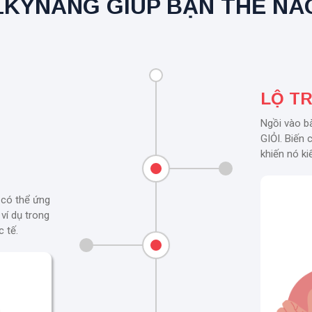
1KYNANG GIÚP BẠN THẾ NÀ
LỘ T
Ngồi vào b
GIỎI. Biến 
khiến nó k
 có thể ứng
ví dụ trong
 tế.