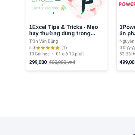
1Excel Tips & Tricks - Mẹo
1Powe
hay thường dùng trong
ấn ph
Excel - Cập Nhật Hàng Tuần
Power
Trần Văn Dũng
Nguyễn
5.0
(1)
0.0
13 Bài học
•
01 giờ 13 phút
53 Bài 
299,000
500,000 vnđ
499,00