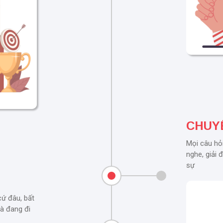
CHUY
Mọi câu hỏ
nghe, giải 
sự
cứ đâu, bất
là đang đi