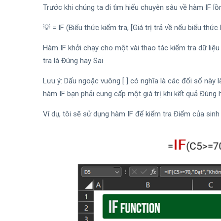
Trước khi chúng ta đi tìm hiểu chuyên sâu về hàm IF l
💡 = IF (Biểu thức kiểm tra, [Giá trị trả về nếu biểu thức
Hàm IF khởi chạy cho một vài thao tác kiểm tra dữ liệu
tra là Đúng hay Sai
Lưu ý: Dấu ngoặc vuông [ ] có nghĩa là các đối số này 
hàm IF bạn phải cung cấp một giá trị khi kết quả Đúng h
Ví dụ, tôi sẽ sử dụng hàm IF để kiểm tra Điểm của sinh