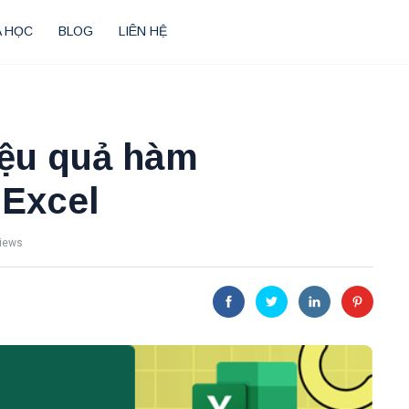
 HỌC
BLOG
LIÊN HỆ
iệu quả hàm
 Excel
iews