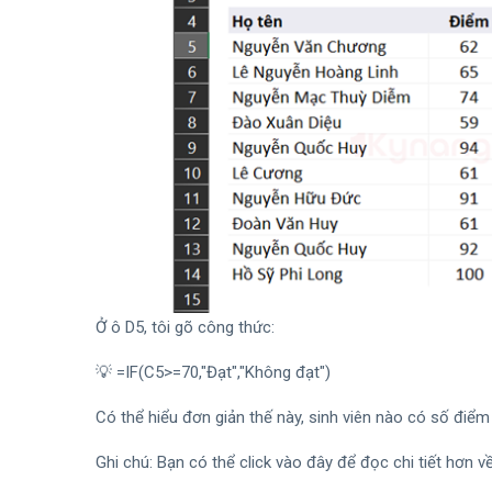
Ở ô D5, tôi gõ công thức:
💡 =IF(C5>=70,"Đạt","Không đạt")
Có thể hiểu đơn giản thế này, sinh viên nào có số điểm
Ghi chú: Bạn có thể click vào đây để đọc chi tiết hơn v