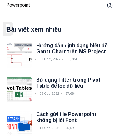
Powerpoint
(3)
B
Bài viết xem nhiều
Hướng dẫn định dạng biểu đồ
Gantt Chart trên MS Project
02 Dec, 2022
33,384
Sử dụng Filter trong Pivot
Table để lọc dữ liệu
05 Oct, 2022
27,684
Cách gửi file Powerpoint
không bị lỗi Font
18 Oct, 2022
26,691