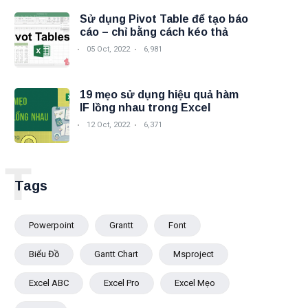
Sử dụng Pivot Table để tạo báo
cáo – chỉ bằng cách kéo thả
05 Oct, 2022
6,981
19 mẹo sử dụng hiệu quả hàm
IF lồng nhau trong Excel
12 Oct, 2022
6,371
T
Tags
Powerpoint
Grantt
Font
Biểu Đồ
Gantt Chart
Msproject
Excel ABC
Excel Pro
Excel Mẹo