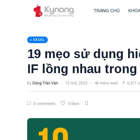
TRANG CHỦ
KHÓA
EXCEL
19 mẹo sử dụng h
IF lồng nhau trong
By
Dũng Trần Văn
12 Oct, 2022
46 mins read
6,371 v
0 comments
0 likes