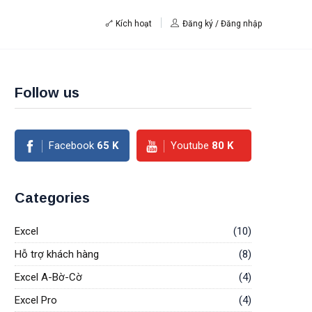
Kích hoạt
Đăng ký / Đăng nhập
Follow us
Facebook
65
K
Youtube
80
K
Categories
Excel
(10)
Hỗ trợ khách hàng
(8)
Excel A-Bờ-Cờ
(4)
Excel Pro
(4)