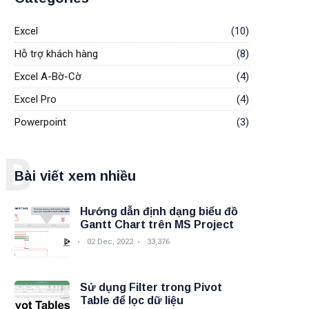
Excel
(10)
Hỗ trợ khách hàng
(8)
Excel A-Bờ-Cờ
(4)
Excel Pro
(4)
Powerpoint
(3)
B
Bài viết xem nhiều
Hướng dẫn định dạng biểu đồ
Gantt Chart trên MS Project
02 Dec, 2022
33,376
Sử dụng Filter trong Pivot
Table để lọc dữ liệu