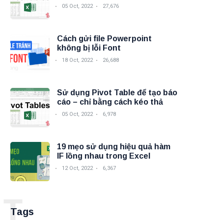
05 Oct, 2022
27,676
Cách gửi file Powerpoint
không bị lỗi Font
18 Oct, 2022
26,688
Sử dụng Pivot Table để tạo báo
cáo – chỉ bằng cách kéo thả
05 Oct, 2022
6,978
19 mẹo sử dụng hiệu quả hàm
IF lồng nhau trong Excel
12 Oct, 2022
6,367
T
Tags