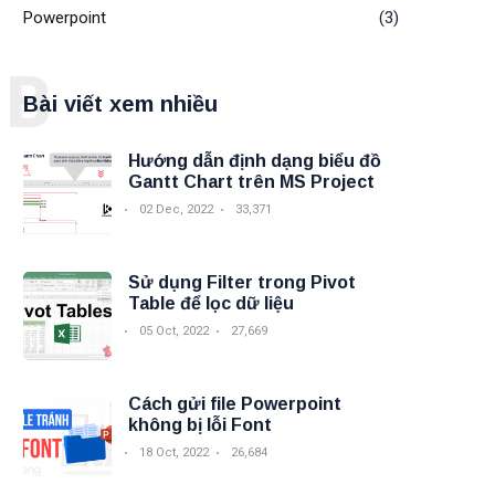
Powerpoint
(3)
B
Bài viết xem nhiều
Hướng dẫn định dạng biểu đồ
Gantt Chart trên MS Project
02 Dec, 2022
33,371
Sử dụng Filter trong Pivot
Table để lọc dữ liệu
05 Oct, 2022
27,669
Cách gửi file Powerpoint
không bị lỗi Font
18 Oct, 2022
26,684