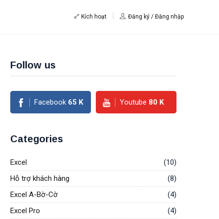
Kích hoạt
Đăng ký / Đăng nhập
Follow us
Facebook
65
K
Youtube
80
K
Categories
Excel
(10)
Hỗ trợ khách hàng
(8)
Excel A-Bờ-Cờ
(4)
Excel Pro
(4)