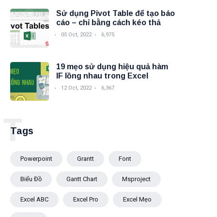
Sử dụng Pivot Table để tạo báo
cáo – chỉ bằng cách kéo thả
05 Oct, 2022
6,975
19 mẹo sử dụng hiệu quả hàm
IF lồng nhau trong Excel
12 Oct, 2022
6,367
T
Tags
Powerpoint
Grantt
Font
Biểu Đồ
Gantt Chart
Msproject
Excel ABC
Excel Pro
Excel Mẹo