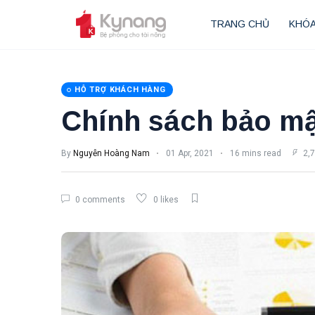
TRANG CHỦ
KHÓA
HỖ TRỢ KHÁCH HÀNG
Chính sách bảo mậ
By
Nguyễn Hoàng Nam
01 Apr, 2021
16 mins read
2,7
0 comments
0 likes