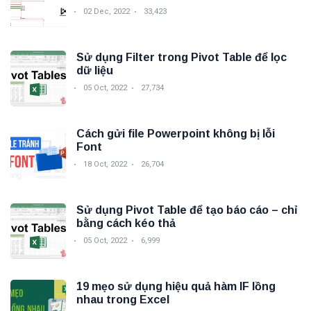
02 Dec, 2022
33,423
Sử dụng Filter trong Pivot Table để lọc
dữ liệu
05 Oct, 2022
27,734
Cách gửi file Powerpoint không bị lỗi
Font
18 Oct, 2022
26,704
Sử dụng Pivot Table để tạo báo cáo – chỉ
bằng cách kéo thả
05 Oct, 2022
6,999
19 mẹo sử dụng hiệu quả hàm IF lồng
nhau trong Excel