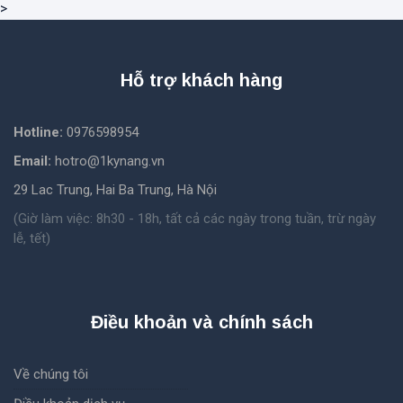
>
Hỗ trợ khách hàng
Hotline:
0976598954
Email:
hotro@1kynang.vn
29 Lac Trung, Hai Ba Trung, Hà Nội
(Giờ làm việc: 8h30 - 18h, tất cả các ngày trong tuần, trừ ngày
lễ, tết)
Điều khoản và chính sách
Về chúng tôi