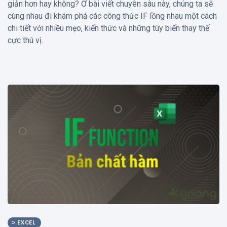
giản hơn hay không? Ở bài viết chuyên sâu này, chúng ta sẽ
cùng nhau đi khám phá các công thức IF lồng nhau một cách
chi tiết với nhiều mẹo, kiến thức và những tùy biến thay thế
cực thú vị.
EXCEL