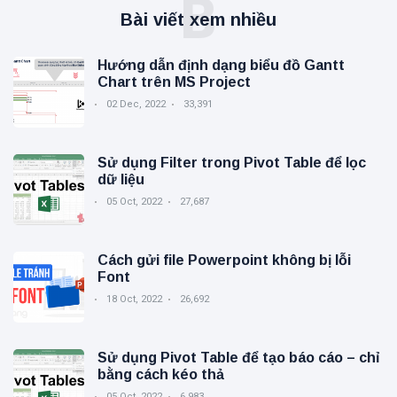
B
Bài viết xem nhiều
Hướng dẫn định dạng biểu đồ Gantt
Chart trên MS Project
02 Dec, 2022
33,391
Sử dụng Filter trong Pivot Table để lọc
dữ liệu
05 Oct, 2022
27,687
Cách gửi file Powerpoint không bị lỗi
Font
18 Oct, 2022
26,692
Sử dụng Pivot Table để tạo báo cáo – chỉ
bằng cách kéo thả
05 Oct, 2022
6,983