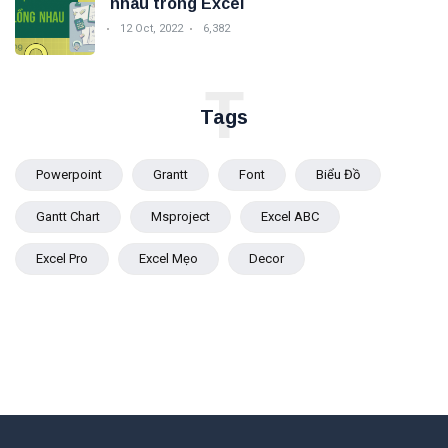
nhau trong Excel
12 Oct, 2022
6,382
T
Tags
Powerpoint
Grantt
Font
Biểu Đồ
Gantt Chart
Msproject
Excel ABC
Excel Pro
Excel Mẹo
Decor