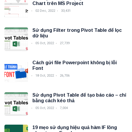
Chart trên MS Project
02 Dec, 2022
33,431
Sử dụng Filter trong Pivot Table để lọc
dữ liệu
05 Oct, 2022
27,739
Cách gửi file Powerpoint không bị lỗi
Font
18 Oct, 2022
26,706
Sử dụng Pivot Table để tạo báo cáo – chỉ
bằng cách kéo thả
05 Oct, 2022
7,004
19 mẹo sử dụng hiệu quả hàm IF lồng